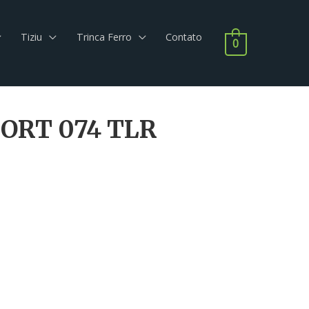
Tiziu
Trinca Ferro
Contato
0
FORT 074 TLR