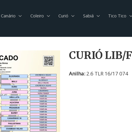
Canário
Coleiro
Curió
Sabiá
Tico Tico
CURIÓ LIB/
Anilha:
2.6 TLR 16/17 074