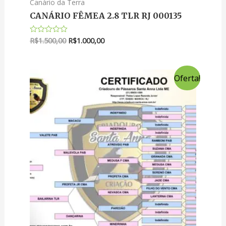
Canário da Terra
CANÁRIO FÊMEA 2.8 TLR RJ 000135
R$
1.500,00
R$
1.000,00
Avaliação
0
de
5
Oferta!