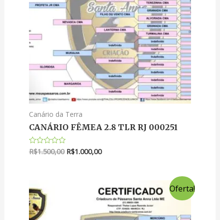
Canário da Terra
CANÁRIO FÊMEA 2.8 TLR RJ 000251
R$
1.500,00
R$
1.000,00
Avaliação
0
de
5
Oferta!