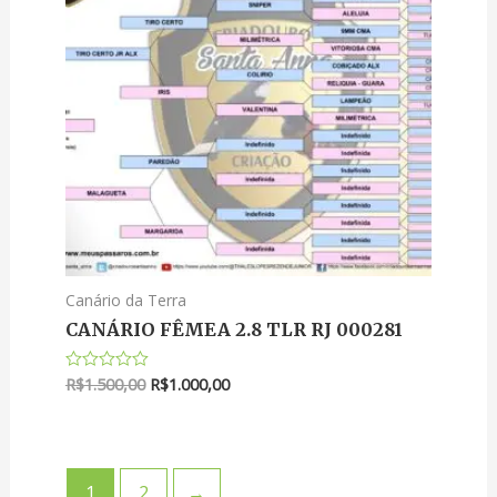
Canário da Terra
CANÁRIO FÊMEA 2.8 TLR RJ 000281
R$
1.500,00
R$
1.000,00
Avaliação
0
de
5
1
2
→