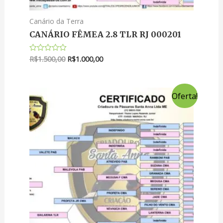
Canário da Terra
CANÁRIO FÊMEA 2.8 TLR RJ 000201
R$
1.500,00
R$
1.000,00
Avaliação
0
de
5
Oferta!