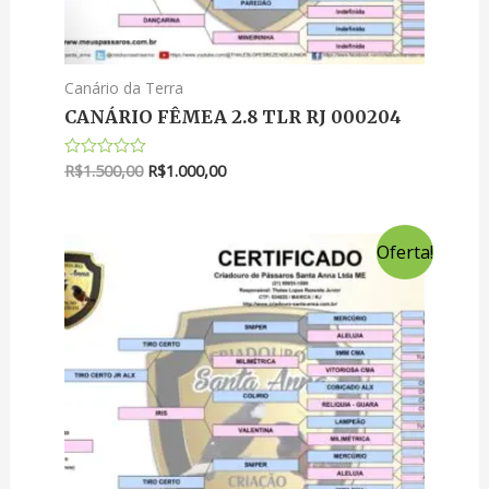
Canário da Terra
CANÁRIO FÊMEA 2.8 TLR RJ 000204
R$
1.500,00
R$
1.000,00
Avaliação
0
de
5
Oferta!