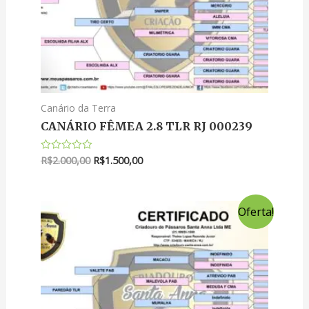
Canário da Terra
CANÁRIO FÊMEA 2.8 TLR RJ 000239
R$
2.000,00
R$
1.500,00
Avaliação
0
de
5
Oferta!