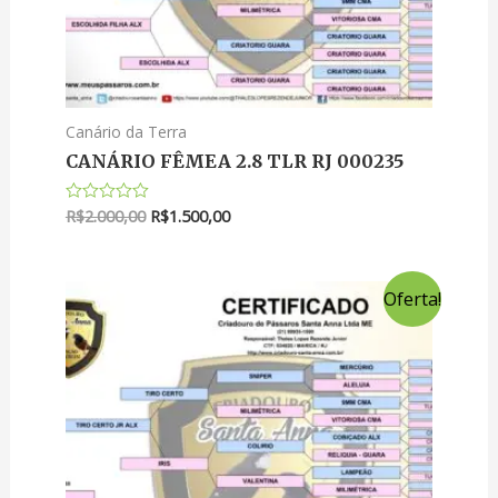
Canário da Terra
CANÁRIO FÊMEA 2.8 TLR RJ 000235
R$
2.000,00
R$
1.500,00
Avaliação
0
de
5
Oferta!