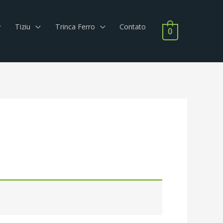
Tiziu
Trinca Ferro
Contato
0