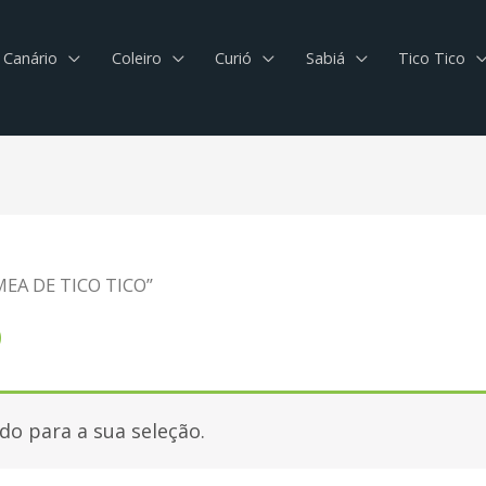
Canário
Coleiro
Curió
Sabiá
Tico Tico
MEA DE TICO TICO”
O
o para a sua seleção.