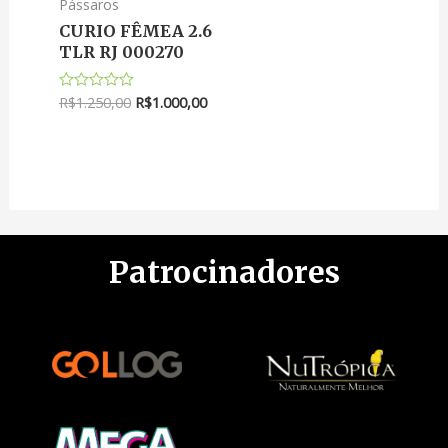
Pássaros
CURIO FÊMEA 2.6
TLR RJ 000270
R$
1.250,00
R$
1.000,00
Avaliação
0
de
5
Patrocinadores