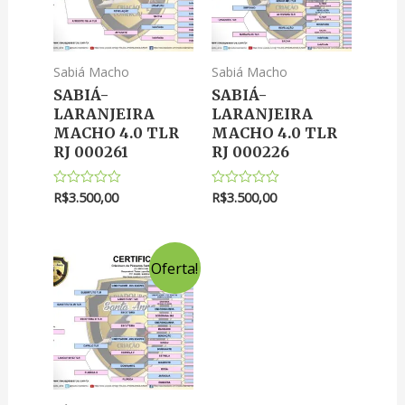
Sabiá Macho
Sabiá Macho
SABIÁ-
SABIÁ-
LARANJEIRA
LARANJEIRA
MACHO 4.0 TLR
MACHO 4.0 TLR
RJ 000261
RJ 000226
R$
3.500,00
R$
3.500,00
Avaliação
Avaliação
0
0
de
de
5
5
Oferta!